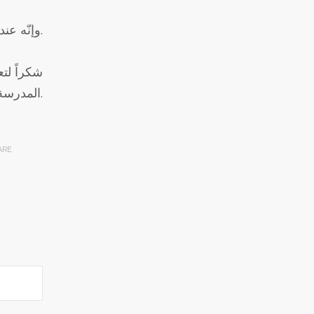
وإنّه عند الضرورة، فقد يلزم تعديل رسوم العمليّات بناءً على تقلّبات العملة وسعر الوقود عالميًا.
شكراً لتع
المدرسة إذا كان لديكم أي إستفسار.
ARE