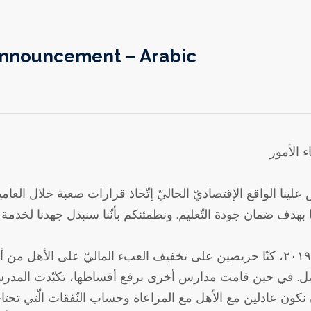
Announcement – Arabic
لينا الواقع الإقتصاديّ الحاليّ إتّخاذ قرارات صعبة خلال العامين 
منذ عام ٢٠١٩، كنّا حريصين على تخفيف العبء الماليّ على الأ
ل. في حين قامت مدارس أخرى برفع أقساطها، تكبّدت المدرسة 
ن نكون عادلين مع الأهل مع المراعاة وحساب النّفقات الّتي تح