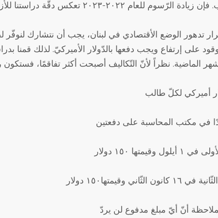
ر تدهور الوضع الأقتصادي في لبنان، يجب أن نتشارك لنوفّر لطلّ
قود على إرتفاع ويجب دفعها بالدّولار الأميركيّ. لذلك قمنا بدراسة 
يلول وقيمتها ١٥٠ دولار
انون الثّاني وقيمتها١٥٠ دولار