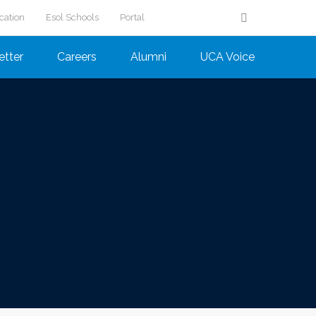
cation
Esol Schools
Portal
etter
Careers
Alumni
UCA Voice