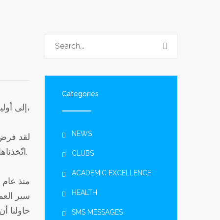
Categories
إلى أولياء الأمور،
NEWS
لقد فرض ع
اتّخذناها بهدف ضمان جودة التّعليم. ونطمئنكم بأنّنا سنبذل جهدنا لخدمة طلّابنا ومجتمعنا التّعليميّ بكلّ ما في وسعنا.
CLUBS
ACADEMIC EXCELLENCE
HEALTH
سير العم
حاولنا أ
SMS MESSAGES