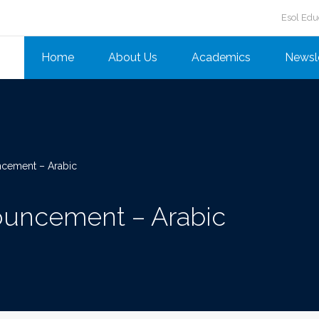
Esol Edu
Home
About Us
Academics
Newsl
ncement – Arabic
ouncement – Arabic