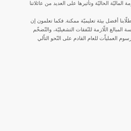
ابنا أفضل بيئة تعليميّة ممكنة. فكما تعلمون إن
المبالغ اللّازمة للنّفقات التشغيليّة، والتّضخّم