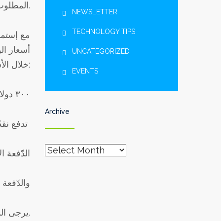
المطلوب. فإن زيادة الرّسوم للعام ٢٠٢٢-٢٠٢٣ تعكس دقّة دراستنا للأزمة الماليّة الحاليّة وتأثيرها على العديد من عائلاتنا.
NEWSLETTER
TECHNOLOGY TIPS
مع إستمرا
أسعار الو
UNCATEGORIZED
خلال الأشهر الماضية. نظراً لأنّ التّكاليف أصبحت أكثر تفاقمًا، فستكون رسوم العملياّت للعام القادم على النّحو التاّلي:
EVENTS
٣٠٠ دولار أميركي لكلّ طالب
Archive
تدفع نقدًا في مكتب المحاسبة على دفعتين
Archive
الدّفعة الأولى في ١ أ
والدّفعة الثّانية في ١٦ ك
يرجى الملاحظة أنّ أيّ مبلغ مدفوع لن يردّ.